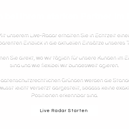
bei Ihrem starken Partner im
Mit unserem Live-Radar erhalten Sie in Echtzeit eine
parenten Einblick in die aktuellen Einsätze unseres 
hen Sie direkt, wo wir täglich für unsere Kunden im E
sind und wie flexibel wir bundesweit agieren.
 datenschutzrechtlichen Gründen werden die Stand
usst leicht versetzt dargestellt, sodass keine exak
Positionen erkennbar sind.
Live Radar Starten