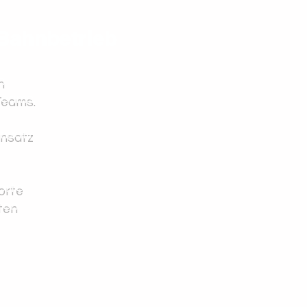
 Bahnbetrieb
n
Teams.
insatz
orte
ten