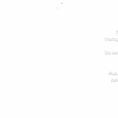
Willkommen 
trans
So se
Aus
bew