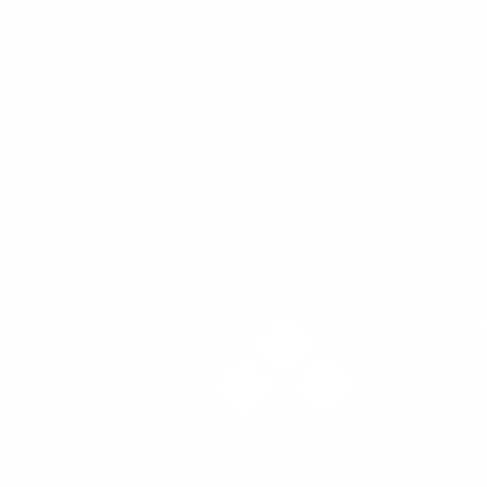
F
Be
24
© 2024 Foerde Rail Group
in