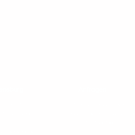
lensburg
Anfragen
hmstr. 2-4
Bei Anfragen, Fragen oder
941 Flensburg
Empfehlungen rufen Sie bitte an
Tel.: +49 461 40684880
fo@foerderail.de